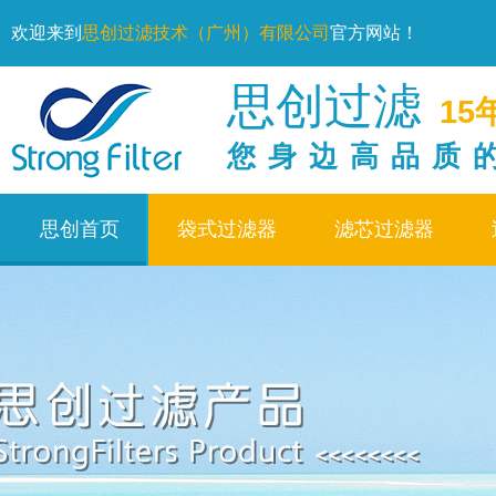
欢迎来到
思创过滤技术（广州）有限公司
官方网站！
思创过滤
15
您身边高品质
思创首页
袋式过滤器
滤芯过滤器