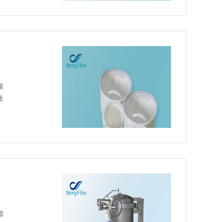
酸
质
滤