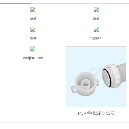
test
test
test
tupian
weijiaonew
PCV塑料滤芯过滤器